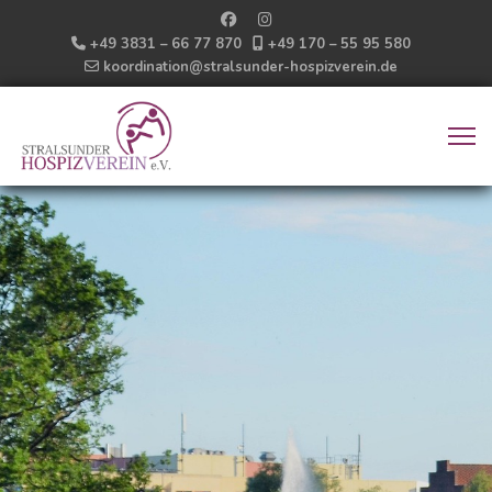
+49 3831 – 66 77 870
+49 170 – 55 95 580
koordination@stralsunder-hospizverein.de