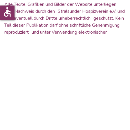
Alle Texte, Grafiken und Bilder der Website unterliegen
accessible
dem Nachweis durch den Stralsunder Hospizverein e.V. und
sind eventuell durch Dritte urheberrechtlich geschützt. Kein
Teil dieser Publikation darf ohne schriftliche Genehmigung
reproduziert und unter Verwendung elektronischer
Systeme verarbeitet, vervielfältigt oder verbreitet werden.
Bildmaterial:
Stralsunder Hospizverein e.V.
In Zusammenarbeit mit:
buhrens_design UG
| Agancy for Creativity
Stralsunder Hospizverein e. V.